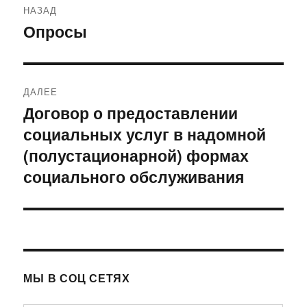
НАЗАД
по
Опросы
Предыдущая
запись:
записям
ДАЛЕЕ
Договор о предоставлении
Следующая
социальных услуг в надомной
запись:
(полустационарной) формах
социального обслуживания
МЫ В СОЦ СЕТЯХ