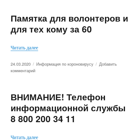
Обсуждени
профилакти
Памятка для волонтеров и
короновиру
инфекции
для тех кому за 60
от
врача
терапевта
«Памятка для волонтеров и для тех кому за 60»
Читать далее
Поныровско
ЦРБ
Опубликовано
Рубрики
Толмачевой
24.03.2020
Информация по короновирусу
Добавить
к
Людмилы
комментарий
записи
Витальевн
Памятка
для
ВНИМАНИЕ! Телефон
волонтеров
и
информационной службы
для
8 800 200 34 11
тех
кому
за
60
«ВНИМАНИЕ! Телефон информационной служб
Читать далее