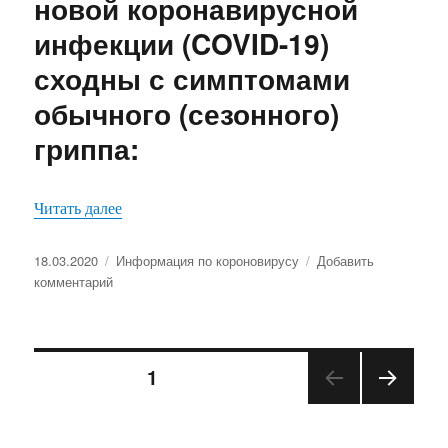
новой коронавирусной
–
инфекции (COVID-19)
поможет
маска!
сходны с симптомами
обычного (сезонного)
гриппа:
«Симптомы заболевания новой коронавирусной
Читать далее
Опубликовано
Рубрики
18.03.2020
Информация по короновирусу
Добавить
к
комментарий
записи
Симптомы
заболевания
Пагинация
новой
СТРАНИЦА
1
коронавирусной
инфекции
СЛЕД
записей
(COVID-
УЮЩ