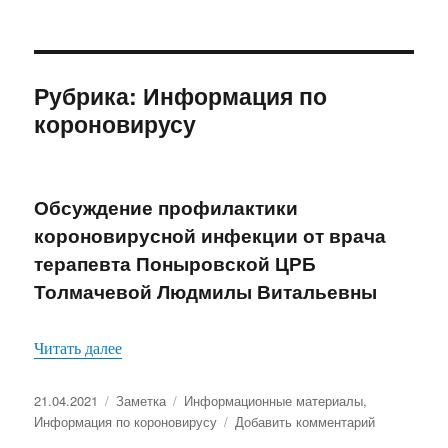
Рубрика:
Информация по
короновирусу
Обсуждение профилактики
короновирусной инфекции от врача
терапевта Поныровской ЦРБ
Толмачевой Людмилы Витальевны
«Обсуждение профилактики короновирусной и
Читать далее
Опубликовано
Формат
Рубрики
21.04.2021
Заметка
Информационные материалы
,
к
Информация по короновирусу
Добавить комментарий
записи