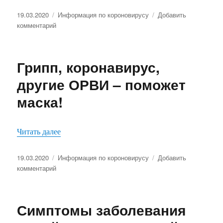
новой
короновирусной
Опубликовано
Рубрики
19.03.2020
Информация по короновирусу
Добавить
инфекции
к
комментарий
записи
Памятка
о
Грипп, коронавирус,
короновирусе
другие ОРВИ – поможет
маска!
«Грипп, коронавирус, другие ОРВИ – поможет
Читать далее
Опубликовано
Рубрики
19.03.2020
Информация по короновирусу
Добавить
к
комментарий
записи
Грипп,
коронавирус,
Симптомы заболевания
другие
ОРВИ