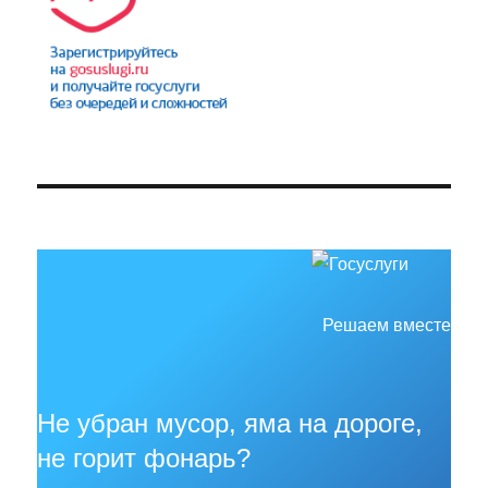
Решаем вместе
Не убран мусор, яма на дороге,
не горит фонарь?