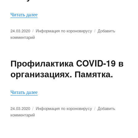
«Рекомендации по профилактики для тех, кому 
Читать далее
Опубликовано
Рубрики
24.03.2020
Информация по короновирусу
Добавить
к
комментарий
записи
Рекомендации
по
Профилактика COVID-19 в
профилактики
для
организациях. Памятка.
тех,
кому
60
«Профилактика COVID-19 в организациях. Пам
Читать далее
и
более
Опубликовано
лет.
Рубрики
24.03.2020
Информация по короновирусу
Добавить
к
комментарий
записи
Профилактика
COVID-