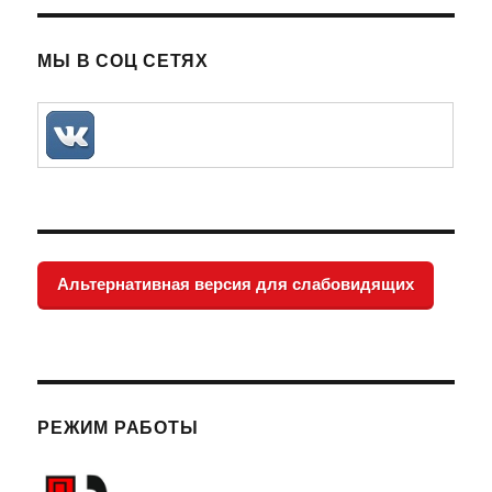
19)
АЯ
СТРА
сходны
НИЦ
с
МЫ В СОЦ СЕТЯХ
А
симптомами
обычного
(сезонного)
гриппа:
Альтернативная версия для слабовидящих
РЕЖИМ РАБОТЫ