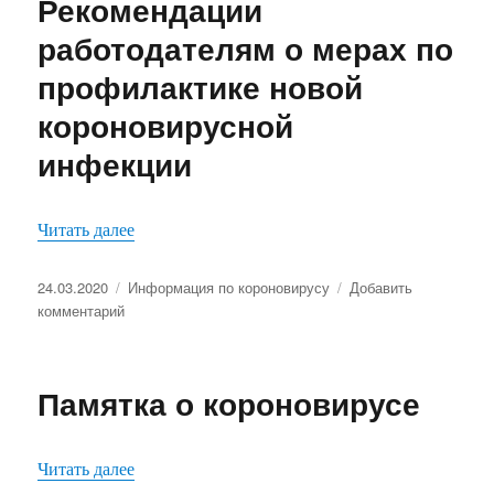
Рекомендации
19
в
работодателям о мерах по
организациях.
профилактике новой
Памятка.
короновирусной
инфекции
«Рекомендации работодателям о мерах по про
Читать далее
Опубликовано
Рубрики
24.03.2020
Информация по короновирусу
Добавить
к
комментарий
записи
Рекомендации
работодателям
Памятка о короновирусе
о
мерах
по
«Памятка о короновирусе»
Читать далее
профилактике