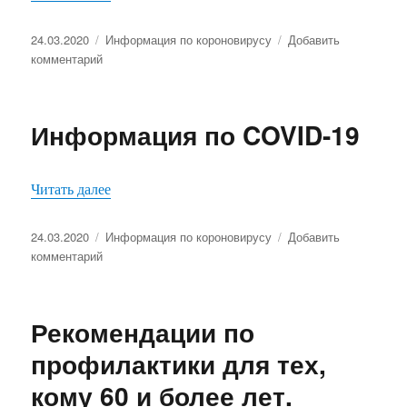
Опубликовано
Рубрики
24.03.2020
Информация по короновирусу
Добавить
к
комментарий
записи
ВНИМАНИЕ!
Телефон
Информация по COVID-19
информационной
службы
8
«Информация по COVID-19»
Читать далее
800
200
34
Опубликовано
Рубрики
24.03.2020
Информация по короновирусу
Добавить
11
к
комментарий
записи
Информация
по
Рекомендации по
COVID-
19
профилактики для тех,
кому 60 и более лет.