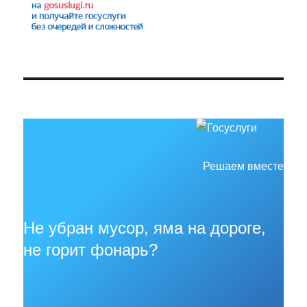
Решаем вместе
Не убран мусор, яма на дороге,
не горит фонарь?