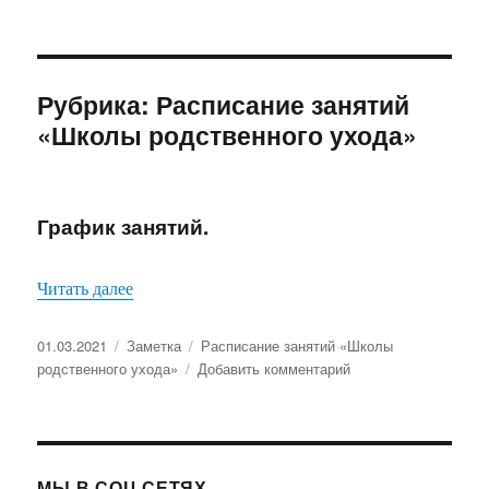
Рубрика:
Расписание занятий
«Школы родственного ухода»
График занятий.
«График занятий.»
Читать далее
Опубликовано
Формат
Рубрики
01.03.2021
Заметка
Расписание занятий «Школы
к
родственного ухода»
Добавить комментарий
записи
График
занятий.
МЫ В СОЦ СЕТЯХ